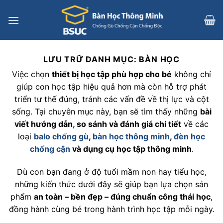
Bỏ
qua
nội
dung
LƯU TRỮ DANH MỤC:
BÀN HỌC
Việc chọn
thiết bị học tập phù hợp cho bé
không chỉ
giúp con học tập hiệu quả hơn mà còn hỗ trợ phát
triển tư thế đúng, tránh các vấn đề về thị lực và cột
sống. Tại chuyên mục này, bạn sẽ tìm thấy những
bài
viết hướng dẫn, so sánh và đánh giá chi tiết
về các
loại
balo chống gù
,
bàn học thông minh
,
đèn học
chống cận
và dụng cụ học tập thông minh
.
Dù con bạn đang ở độ tuổi mầm non hay tiểu học,
những kiến thức dưới đây sẽ giúp bạn lựa chọn sản
phẩm
an toàn – bền đẹp – đúng chuẩn công thái học
,
đồng hành cùng bé trong hành trình học tập mỗi ngày.