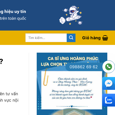
Tìm
Giỏ hàng
kiếm:
?
098862 69 62
ên tư vấn
nh vực nội