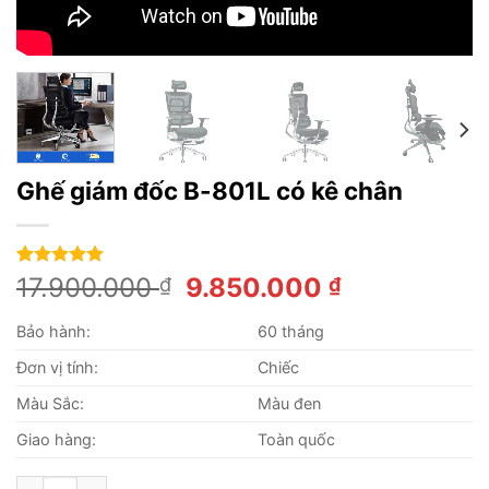
Ghế giám đốc B-801L có kê chân
5.00
17
trên 5
Giá
Giá
17.900.000
9.850.000
₫
₫
dựa trên
gốc
hiện
đánh giá
Bảo hành:
60 tháng
là:
tại
17.900.000 ₫.
là:
Đơn vị tính:
Chiếc
9.850.000 
Màu Sắc:
Màu đen
Giao hàng:
Toàn quốc
Ghế giám đốc B-801L có kê chân số lượng