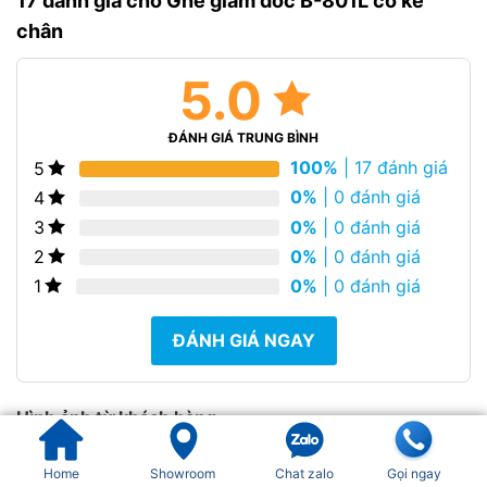
17 đánh giá cho
Ghế giám đốc B-801L có kê
chân
5.0
ĐÁNH GIÁ TRUNG BÌNH
100%
| 17 đánh giá
5
0%
| 0 đánh giá
4
0%
| 0 đánh giá
3
0%
| 0 đánh giá
2
0%
| 0 đánh giá
1
ĐÁNH GIÁ NGAY
Hình ảnh từ khách hàng
Home
Showroom
Chat zalo
Gọi ngay