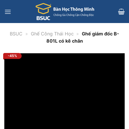
Bỏ
qua
nội
dung
BSUC
»
Ghế Công Thái Học
»
Ghế giám đốc B-
801L có kê chân
-45%