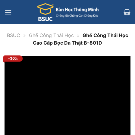
Bỏ
qua
nội
dung
BSUC
»
Ghế Công Thái Học
»
Ghế Công Thái Học
Cao Cấp Bọc Da Thật B-801D
-30%