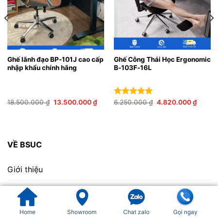
Ghế lãnh đạo BP-101J cao cấp
Ghế Công Thái Học Ergonomic
nhập khẩu chính hãng
B-103F-16L
Giá
Giá
Giá
Giá
18.500.000
₫
13.500.000
₫
Được xếp
6.250.000
₫
4.820.000
₫
gốc
hiện
gốc
hiện
hạng
5.00
là:
tại
là:
tại
5 sao
18.500.000 ₫.
là:
6.250.000 ₫.
là:
0.000 ₫.
13.500.000 ₫.
4.820.
VỀ BSUC
Giới thiệu
Liên hệ
CEO Kiều Thị Tươi
Home
Showroom
Chat zalo
Gọi ngay