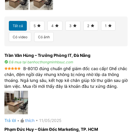
Tất cả
5
4
3
2
1
Có video
Có ảnh
Trần Văn Hùng – Trưởng Phòng IT, Đà Nẵng
Đã mua tại banhocthongminhbsuc.com
B-801D đúng chuẩn ghế giám đốc cao cấp! Ghế chắc
Được xếp
chắn, đệm ngồi dày nhưng không bị nóng nhờ lớp da thông
hạng
5
5
thoáng. Ngả lưng sâu, kết hợp kê chân giúp tôi thư giãn sau giờ
sao
làm việc. Mua rồi mới thấy đây là khoản đầu tư xứng đáng.
Trả lời
•
thích
•
11/05/2025
Phạm Đức Huy – Giám Đốc Marketing, TP. HCM