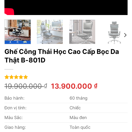
Ghế Công Thái Học Cao Cấp Bọc Da
Thật B-801D
5.00
3
trên 5
Giá
Giá
19.900.000
13.900.000
₫
₫
dựa trên
gốc
hiện
đánh giá
Bảo hành:
60 tháng
là:
tại
19.900.000 ₫.
là:
Đơn vị tính:
Chiếc
13.900.00
Màu Sắc:
Màu đen
Giao hàng:
Toàn quốc