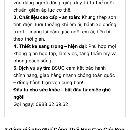
vóc dáng người dùng, giúp duy trì tư thế ngồi
chuẩn, giảm áp lực cơ thể.
3. Chất liệu cao cấp – an toàn:
Khung thép sơn
tĩnh điện, lưới thoáng khí êm ái, bánh xe chống
trượt – mang lại cảm giác ngồi êm ái, bền bỉ
theo thời gian.
4. Thiết kế sang trọng – hiện đại:
Phù hợp mọi
không gian học tập, làm việc, tăng thẩm mỹ và
phong cách sống.
5. Dịch vụ uy tín:
BSUC cam kết bảo hành
chính hãng, giao hàng nhanh chóng toàn quốc
– đồng hành trọn vẹn cùng bạn!
Đầu tư cho sức khỏe – bắt đầu từ chiếc ghế
ngồi!
Gọi ngay: 0988.62.69.62
3 đánh giá cho
Ghế Công Thái Học Cao Cấp Bọc