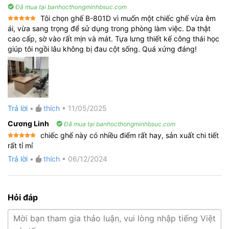
Đã mua tại banhocthongminhbsuc.com
Tôi chọn ghế B-801D vì muốn một chiếc ghế vừa êm
Được xếp
ái, vừa sang trọng để sử dụng trong phòng làm việc. Da thật
hạng
5
5
cao cấp, sờ vào rất mịn và mát. Tựa lưng thiết kế công thái học
sao
giúp tôi ngồi lâu không bị đau cột sống. Quá xứng đáng!
Trả lời
•
thích
•
11/05/2025
Cương Linh
Đã mua tại banhocthongminhbsuc.com
chiếc ghế này có nhiều điểm rất hay, sản xuất chi tiết
Được xếp
rất tỉ mỉ
hạng
5
5
sao
Trả lời
•
thích
•
06/12/2024
Hỏi đáp