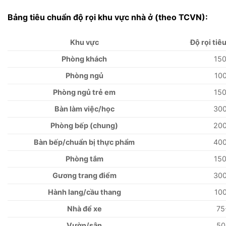
Bảng tiêu chuẩn độ rọi khu vực nhà ở (theo TCVN):
Khu vực
Độ rọi tiê
Phòng khách
15
Phòng ngủ
10
Phòng ngủ trẻ em
15
Bàn làm việc/học
30
Phòng bếp (chung)
20
Bàn bếp/chuẩn bị thực phẩm
40
Phòng tắm
15
Gương trang điểm
30
Hành lang/cầu thang
10
Nhà để xe
75
Vườn/sân
50