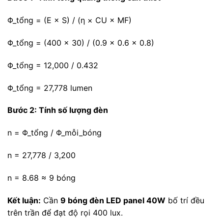
Φ_tổng = (E × S) / (η × CU × MF)
Φ_tổng = (400 × 30) / (0.9 × 0.6 × 0.8)
Φ_tổng = 12,000 / 0.432
Φ_tổng = 27,778 lumen
Bước 2: Tính số lượng đèn
n = Φ_tổng / Φ_mỗi_bóng
n = 27,778 / 3,200
n = 8.68 ≈ 9 bóng
Kết luận:
Cần
9 bóng đèn LED panel 40W
bố trí đều
trên trần để đạt độ rọi 400 lux.