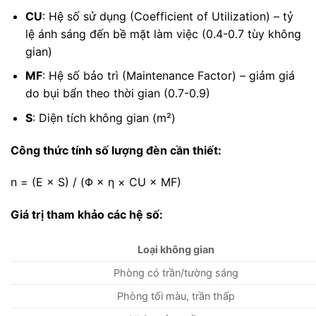
CU
: Hệ số sử dụng (Coefficient of Utilization) – tỷ
lệ ánh sáng đến bề mặt làm việc (0.4-0.7 tùy không
gian)
MF
: Hệ số bảo trì (Maintenance Factor) – giảm giá
do bụi bẩn theo thời gian (0.7-0.9)
S
: Diện tích không gian (m²)
Công thức tính số lượng đèn cần thiết:
n = (E × S) / (Φ × η × CU × MF)
Giá trị tham khảo các hệ số:
Loại không gian
Phòng có trần/tường sáng
Phòng tối màu, trần thấp