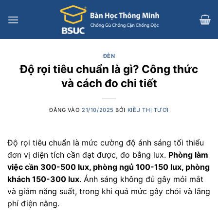
Bỏ
qua
nội
dung
ĐÈN
Độ rọi tiêu chuẩn là gì? Công thức
và cách đo chi tiết
ĐĂNG VÀO
21/10/2025
BỞI
KIỀU THỊ TƯƠI
Độ rọi tiêu chuẩn là mức cường độ ánh sáng tối thiểu
đơn vị diện tích cần đạt được, đo bằng lux.
Phòng làm
việc cần 300-500 lux, phòng ngủ 100-150 lux, phòng
khách 150-300 lux
. Ánh sáng không đủ gây mỏi mắt
và giảm năng suất, trong khi quá mức gây chói và lãng
phí điện năng.