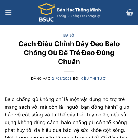
Bỏ
qua
nội
dung
BA LÔ
Cách Điều Chỉnh Dây Đeo Balo
Chống Gù Để Trẻ Đeo Đúng
Chuẩn
ĐĂNG VÀO
21/01/2025
BỞI
KIỀU THỊ TƯƠI
Balo chống gù không chỉ là một vật dụng hỗ trợ trẻ
mang sách vở, mà còn là “người bạn đồng hành” giúp
bảo vệ cột sống và tư thế của trẻ. Tuy nhiên, nếu sử
dụng không đúng cách, balo chống gù có thể không
phát huy tối đa hiệu quả bảo vệ sức khỏe cột sống.
Một trong những yếu tố quan trọng nhất để đảm bảo