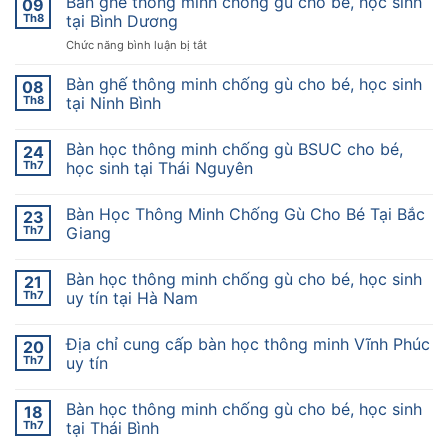
Bàn ghế thông minh chống gù cho bé, học sinh
09
Th8
tại Bình Dương
ở
Chức năng bình luận bị tắt
Bàn
ghế
Bàn ghế thông minh chống gù cho bé, học sinh
08
thông
Th8
tại Ninh Bình
minh
chống
Bàn học thông minh chống gù BSUC cho bé,
gù
24
cho
Th7
học sinh tại Thái Nguyên
bé,
học
Bàn Học Thông Minh Chống Gù Cho Bé Tại Bắc
23
sinh
Th7
Giang
tại
Bình
Dương
Bàn học thông minh chống gù cho bé, học sinh
21
Th7
uy tín tại Hà Nam
Địa chỉ cung cấp bàn học thông minh Vĩnh Phúc
20
Th7
uy tín
Bàn học thông minh chống gù cho bé, học sinh
18
Th7
tại Thái Bình