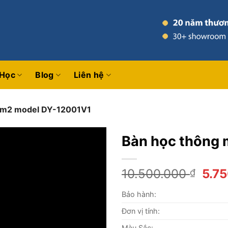
 Học
Blog
Liên hệ
 1m2 model DY-12001V1
Bàn học thông
Giá
10.500.000
5.7
₫
gốc
Bảo hành:
là:
10.5
Đơn vị tính:
Màu Sắc: