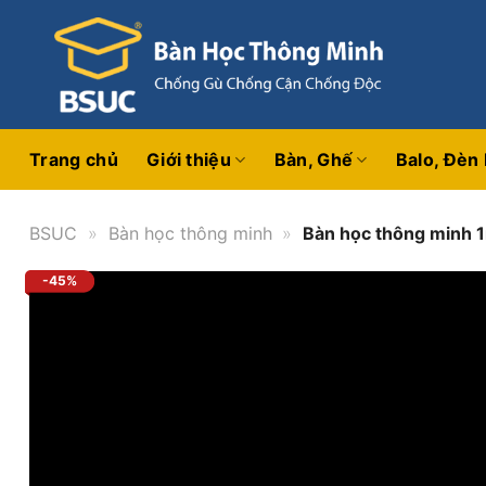
Bỏ
qua
nội
dung
Trang chủ
Giới thiệu
Bàn, Ghế
Balo, Đèn
BSUC
»
Bàn học thông minh
»
Bàn học thông minh
-45%