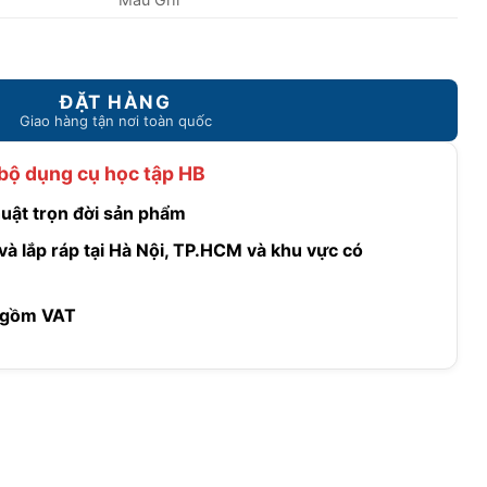
l DY-12001V1 số lượng
bộ dụng cụ học tập HB
thuật trọn đời sản phẩm
à lắp ráp tại Hà Nội, TP.HCM và khu vực có
 gồm VAT