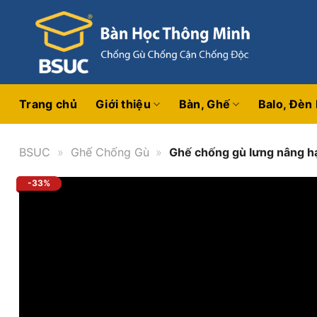
Bỏ
qua
nội
dung
Trang chủ
Giới thiệu
Bàn, Ghế
Balo, Đèn
BSUC
»
Ghế Chống Gù
»
Ghế chống gù lưng nâng h
-33%