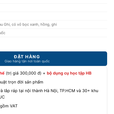
tại
0.000 ₫.
là:
5.960.000 ₫.
u Ghi, có vỏ bọc xanh, hồng, ghi
uốc
út bấm cao cấp DA-818V1 số lượng
ghế
(trị giá 300,000 đ) +
bộ dụng cụ học tập HB
thuật trọn đời sản phẩm
à lắp ráp tại nội thành Hà Nội, TP.HCM và 30+ khu
SUC
 gồm VAT