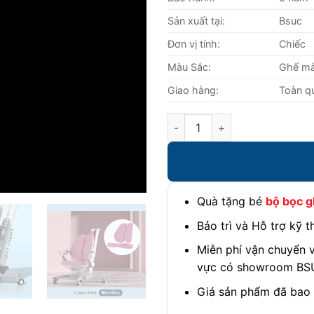
là:
8.89
Sản xuất tại:
Bsuc
Đơn vị tính:
Chiếc
Màu Sắc:
Ghế mà
Giao hàng:
Toàn q
Ghế chống gù lưng nâng hạ n
Quà tặng bé
bộ bọc 
Bảo trì và Hỗ trợ kỹ 
Miễn phí vận chuyển v
vực có showroom B
Giá sản phẩm đã bao