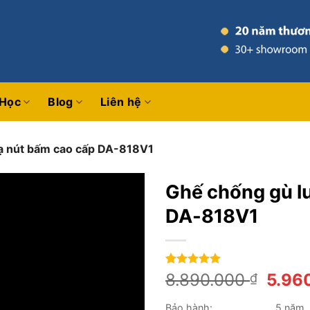
 Học
Blog
Liên hệ
ạ nút bấm cao cấp DA-818V1
Ghế chống gù l
DA-818V1
4.96
25
trên 5
Giá
8.890.000
5.96
₫
dựa trên
gốc
đánh giá
Bảo hành:
5 năm