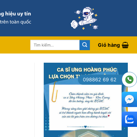
Tìm
Giỏ hàng
kiếm:
098862 69 62