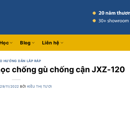
 Học
Blog
Liên hệ
EO HƯỚNG DẪN LẮP RÁP
học chống gù chống cận JXZ-120
O
29/11/2022
BỞI
KIỀU THỊ TƯƠI