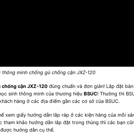
c thông minh chống gù chống cận JXZ-120
ù chống cận JXZ-120
đúng chuẩn và đơn giản! Lắp đặt bàn
 học sinh thông minh của thương hiệu
BSUC
! Thường thì BS
 khách hàng ở các địa điểm gần các cơ sở của BSUC.
hể xem giấy hướng dẫn lắp ráp ở các kiện hàng của mỗi sả
ệc tham khảo hướng dẫn lắp đặt trong thùng thì các bạn cũ
ể được hướng dẫn cụ thể.