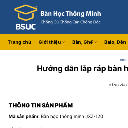
Bỏ
qua
nội
dung
Trang chủ
Giới thiệu
Bàn, Ghế
Balo, Đèn
VID
Hướng dẫn lắp ráp bàn 
ĐĂNG VÀ
THÔNG TIN SẢN PHẨM
Mã sản phẩm
: Bàn học thông minh JXZ-120