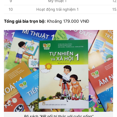
9
Mỹ thuật 1
12
10
Hoạt động trải nghiệm 1
15
Tổng giá bìa trọn bộ:
Khoảng 179.000 VNĐ
Bộ sách “Kết nối tri thức với cuộc sống”