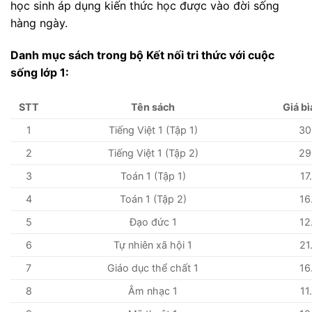
học sinh áp dụng kiến thức học được vào đời sống
hàng ngày.
Danh mục sách trong bộ Kết nối tri thức với cuộc
sống lớp 1:
STT
Tên sách
Giá b
1
Tiếng Việt 1 (Tập 1)
30
2
Tiếng Việt 1 (Tập 2)
29
3
Toán 1 (Tập 1)
17
4
Toán 1 (Tập 2)
16
5
Đạo đức 1
12
6
Tự nhiên xã hội 1
21
7
Giáo dục thể chất 1
16
8
Âm nhạc 1
11