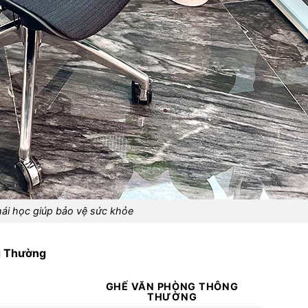
ái học giúp bảo vệ sức khỏe
g Thường
GHẾ VĂN PHÒNG THÔNG
THƯỜNG