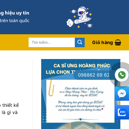
Tìm
Giỏ hàng
kiếm:
098862 69 62
 thiết kế
là gì và