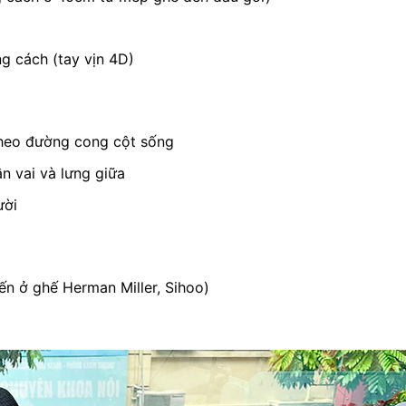
g cách (tay vịn 4D)
theo đường cong cột sống
n vai và lưng giữa
ười
ến ở ghế Herman Miller, Sihoo)