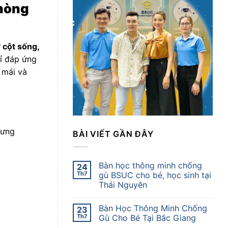
phòng
ợ cột sống,
ỉ đáp ứng
 mái và
lưng
BÀI VIẾT GẦN ĐÂY
Bàn học thông minh chống
24
Th7
gù BSUC cho bé, học sinh tại
Thái Nguyên
Bàn Học Thông Minh Chống
23
Th7
Gù Cho Bé Tại Bắc Giang