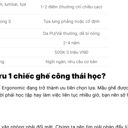
n, lumbar, tựa
1-2 điểm (thường chỉ chiều cao)
cong S
Tựa lưng phẳng hoặc cố định
Da PU/Vải thường, dễ bí nóng
2-4 năm
500K-3 triệu VNĐ
ống
Ngồi ngắn, nhu cầu cơ bản
ữu 1 chiếc ghế công thái học?
 Ergonomic đang trở thành ưu tiên chọn lựa. Mẫu ghế được
ời phải học tập hay làm việc liên tục nhiều giờ, bạn nên sở 
 văn phòng phải đối mặt. Chúng ta nên tìm giải pháp đẩy l