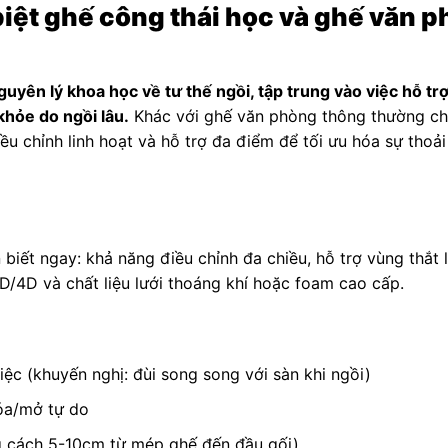
 biệt ghế công thái học và ghế văn 
guyên lý khoa học về tư thế ngồi, tập trung vào việc hỗ tr
khỏe do ngồi lâu.
Khác với ghế văn phòng thông thường ch
u chỉnh linh hoạt và hỗ trợ đa điểm để tối ưu hóa sự thoải
biết ngay: khả năng điều chỉnh đa chiều, hỗ trợ vùng thắt 
3D/4D và chất liệu lưới thoáng khí hoặc foam cao cấp.
ệc (khuyến nghị: đùi song song với sàn khi ngồi)
óa/mở tự do
g cách 5-10cm từ mép ghế đến đầu gối)