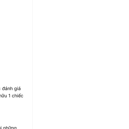
 đánh giá
hữu 1 chiếc
ùi những