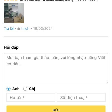
Được xếp
hạng
5
5
sao
Trả lời
•
thích
•
19/03/2024
Hỏi đáp
Anh
Chị
GỬI