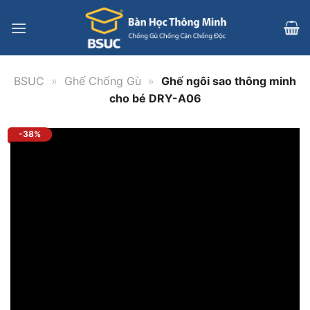
Bỏ
qua
nội
dung
BSUC
»
Ghế Chống Gù
»
Ghế ngôi sao thông minh
cho bé DRY-A06
-38%