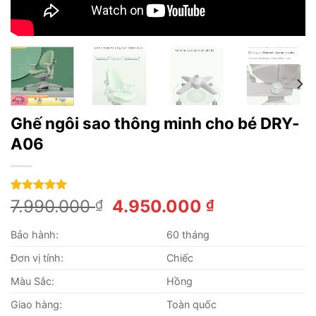
Ghế ngôi sao thông minh cho bé DRY-
A06
5.00
1
trên 5
Giá
Giá
7.990.000
4.950.000
₫
₫
dựa trên
gốc
hiện
đánh giá
Bảo hành:
60 tháng
là:
tại
7.990.000 ₫.
là:
Đơn vị tính:
Chiếc
4.950.000 ₫
Màu Sắc:
Hồng
Giao hàng:
Toàn quốc