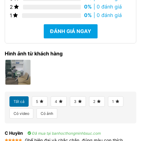
0%
| 0 đánh giá
2
0%
| 0 đánh giá
1
ĐÁNH GIÁ NGAY
Hình ảnh từ khách hàng
Tất cả
5
4
3
2
1
Có video
Có ảnh
C Huyền
Đã mua tại banhocthongminhbsuc.com
Ghế hiện đại và chắc chắn, đúng màu con thích