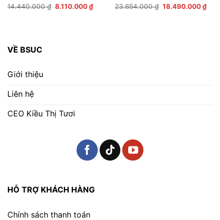
Giá
Giá
Giá
Giá
Được xếp
14.440.000
₫
8.110.000
₫
Được xếp
23.654.000
₫
18.490.000
₫
gốc
hiện
gốc
hiện
hạng
4.83
hạng
5.00
là:
tại
là:
tại
5 sao
5 sao
14.440.000 ₫.
là:
23.654.000 ₫.
là:
0.000 ₫.
8.110.000 ₫.
18.4
VỀ BSUC
Giới thiệu
Liên hệ
CEO Kiều Thị Tươi
HỖ TRỢ KHÁCH HÀNG
Chính sách thanh toán