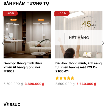
SẢN PHẨM TƯƠNG TỰ
-40%
-33%
HẾT HÀNG
Đèn học thông minh điều
Đèn học thông minh, ánh sáng
khiển AI bằng giọng nói
tự nhiên bảo vệ mắt YCLD-
M100J
2100-C1
Giá
Giá
Giá
Giá
6.500.000
₫
3.890.000
₫
Được xếp
8.500.000
₫
5.660.000
₫
gốc
hiện
gốc
hiện
hạng
5.00
là:
tại
là:
tại
5 sao
6.500.000 ₫.
là:
8.500.000 ₫.
là:
0.000 ₫.
3.890.000 ₫.
5.660.
VỀ BSUC