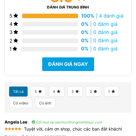
ĐÁNH GIÁ TRUNG BÌNH
100%
| 4 đánh giá
5
0%
| 0 đánh giá
4
0%
| 0 đánh giá
3
0%
| 0 đánh giá
2
0%
| 0 đánh giá
1
ĐÁNH GIÁ NGAY
Tất cả
5
4
3
2
1
Có video
Có ảnh
Angela Lee
Đã mua tại banhocthongminhbsuc.com
Tuyệt vời, cảm ơn shop, chúc các bạn đắt khách!
Được xếp