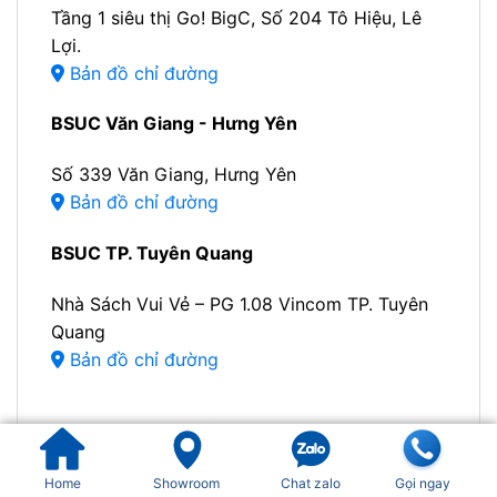
Tầng 1 siêu thị Go! BigC, Số 204 Tô Hiệu, Lê
Lợi.
Bản đồ chỉ đường
BSUC Văn Giang - Hưng Yên
Số 339 Văn Giang, Hưng Yên
Bản đồ chỉ đường
BSUC TP. Tuyên Quang
Nhà Sách Vui Vẻ – PG 1.08 Vincom TP. Tuyên
Quang
Bản đồ chỉ đường
BSUC Chí Linh - Hải Phòng
Hữu Nghị, Sao Đỏ, TP. Hải Phòng (Hải Dương)
Home
Showroom
Chat zalo
Gọi ngay