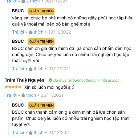
Trả lời
•
2
thích
•
26/11/2021
hạng
5
5
sao
BSUC
QUẢN TRỊ VIÊN
vâng em chúc bé nhà mình có những giây phút học tập hiệu
quả và thoải mái bên bộ bàn ghế mới ạ
Trả lời
•
thích
•
19/11/2022
BSUC
QUẢN TRỊ VIÊN
BSUC cảm ơn gia đình mình đã lựa chọn sản phẩm đèn học
chống cận. Chúc bé yêu luôn có nhiều trải nghiệm học tập
thật tuyệt vời.
Trả lời
•
thích
•
01/12/2021
Trâm Thuỳ Nguyễn
Đã mua tại banhocthongminhbsuc.com
Xịn sò luôn mọi người ạ :)
Được xếp
Trả lời
•
thích
•
25/11/2021
hạng
5
5
sao
BSUC
QUẢN TRỊ VIÊN
BSUC chân thành cảm ơn gia đình mình đã lựa chọn sản
phẩm. Chúc bé yêu luôn có nhiều trải nghiệm học tập thật
tuyệt vời.
Trả lời
•
thích
•
01/12/2021