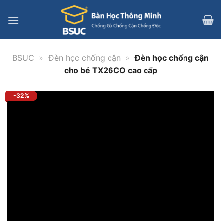
Bỏ
qua
nội
dung
BSUC
»
Đèn học chống cận
»
Đèn học chống cận
cho bé TX26CO cao cấp
-32%