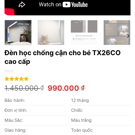
Đèn học chống cận cho bé TX26CO
cao cấp
5.00
4
trên 5
Giá
Giá
1.450.000
990.000
₫
₫
dựa trên
gốc
hiện
đánh giá
Bảo hành:
12 tháng
là:
tại
1.450.000 ₫.
là:
Đơn vị tính:
Chiếc
990.000 ₫.
Màu Sắc:
Màu trắng
Giao hàng:
Toàn quốc