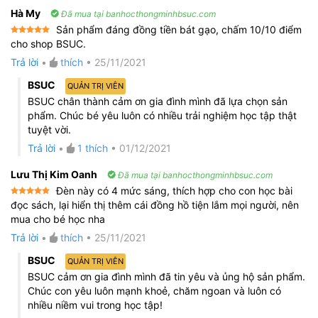
Hà My
Đã mua tại banhocthongminhbsuc.com
Sản phẩm đáng đồng tiền bát gạo, chấm 10/10 điểm
Được xếp
cho shop BSUC.
hạng
5
5
sao
Trả lời
•
thích
•
25/11/2021
BSUC
QUẢN TRỊ VIÊN
BSUC chân thành cảm ơn gia đình mình đã lựa chọn sản
phẩm. Chúc bé yêu luôn có nhiều trải nghiệm học tập thật
tuyệt vời.
Trả lời
•
1
thích
•
01/12/2021
Lưu Thị Kim Oanh
Đã mua tại banhocthongminhbsuc.com
Đèn này có 4 mức sáng, thích hợp cho con học bài
Được xếp
đọc sách, lại hiển thị thêm cái đồng hồ tiện lắm mọi người, nên
hạng
5
5
mua cho bé học nha
sao
Trả lời
•
thích
•
25/11/2021
BSUC
QUẢN TRỊ VIÊN
BSUC cảm ơn gia đình mình đã tin yêu và ủng hộ sản phẩm.
Chúc con yêu luôn mạnh khoẻ, chăm ngoan và luôn có
nhiều niềm vui trong học tập!