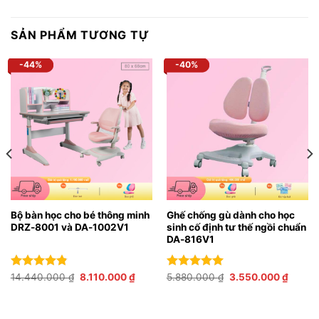
SẢN PHẨM TƯƠNG TỰ
-44%
-40%
Bộ bàn học cho bé thông minh
Ghế chống gù dành cho học
DRZ-8001 và DA-1002V1
sinh cố định tư thế ngồi chuẩn
DA-816V1
Giá
Giá
Giá
Giá
Được xếp
14.440.000
₫
8.110.000
₫
Được xếp
5.880.000
₫
3.550.000
₫
gốc
hiện
gốc
hiện
hạng
4.83
hạng
4.94
là:
tại
là:
tại
5 sao
5 sao
14.440.000 ₫.
là:
5.880.000 ₫.
là:
0.000 ₫.
8.110.000 ₫.
3.550.