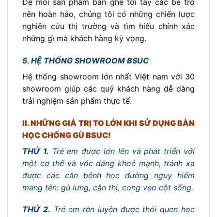
Để mỗi sản phẩm bàn ghế tới tay các bé trở
nên hoàn hảo, chúng tôi có những chiến lược
nghiên cứu thị trường và tìm hiểu chính xác
những gì mà khách hàng kỳ vọng.
5. HỆ THỐNG SHOWROOM BSUC
Hệ thống showroom lớn nhất Việt nam với 30
showroom giúp các quý khách hàng dễ dàng
trải nghiệm sản phẩm thực tế.
II. NHỮNG GIÁ TRỊ TO LỚN KHI SỬ DỤNG BÀN
HỌC CHỐNG GÙ BSUC!
THỨ 1.
Trẻ em được lớn lên và phát triển với
một cơ thể và vóc dáng khoẻ mạnh, tránh xa
được các căn bệnh học đường nguy hiểm
mang tên: gù lưng, cận thị, cong vẹo cột sống.
THỨ 2.
Trẻ em rèn luyện được thói quen học