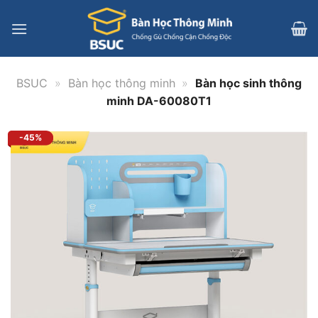
Bỏ
qua
nội
dung
BSUC
»
Bàn học thông minh
»
Bàn học sinh thông
minh DA-60080T1
-45%