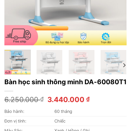
Bàn học sinh thông minh DA-60080T1
Giá
Giá
6.250.000
3.440.000
₫
₫
gốc
hiện
Bảo hành:
60 tháng
là:
tại
6.250.000 ₫.
là:
Đơn vị tính:
Chiếc
3.440.000 ₫
Màu Sắc:
Xanh / Hồng / Ghi