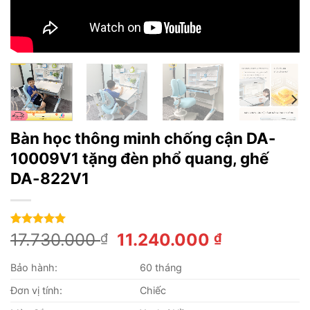
Bàn học thông minh chống cận DA-
10009V1 tặng đèn phổ quang, ghế
DA-822V1
5.00
14
trên 5
Giá
Giá
17.730.000
11.240.000
₫
₫
dựa trên
gốc
hiện
đánh giá
Bảo hành:
60 tháng
là:
tại
17.730.000 ₫.
là:
Đơn vị tính:
Chiếc
11.240.000