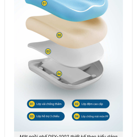
Mặt ngồi ghế DSY-1002 thiết kế theo kiểu dáng