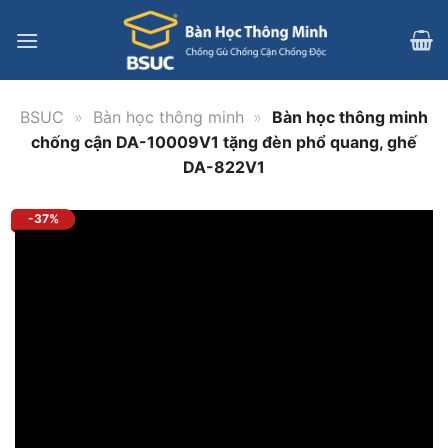
Bỏ
qua
nội
dung
BSUC
»
Bàn học thông minh
»
Bàn học thông minh
chống cận DA-10009V1 tặng đèn phổ quang, ghế
DA-822V1
-37%