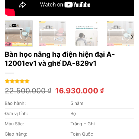
Bàn học nâng hạ điện hiện đại A-
12001ev1 và ghế DA-829v1
5.00
3
trên 5
Giá
Giá
22.500.000
16.930.000
₫
₫
dựa trên
gốc
hiện
đánh giá
Bảo hành:
5 năm
là:
tại
22.500.000 ₫.
là:
Đơn vị tính:
Bộ
16.930.0
Màu Sắc:
Trắng + Ghi
Giao hàng:
Toàn Quốc