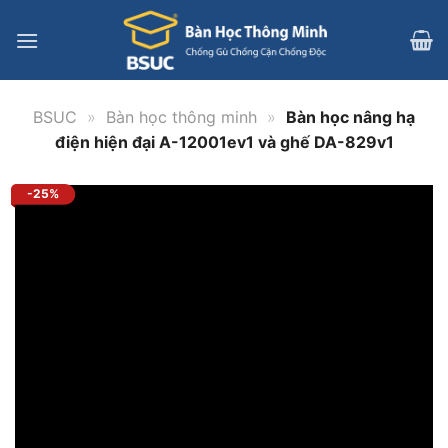
Bỏ
qua
nội
dung
BSUC
»
Bàn học thông minh
»
Bàn học nâng hạ
điện hiện đại A-12001ev1 và ghế DA-829v1
-25%