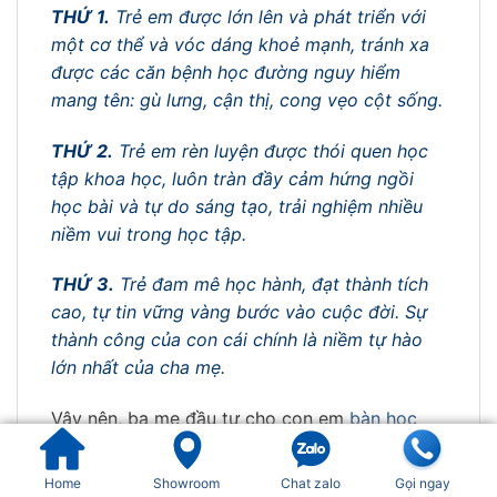
THỨ 1.
Trẻ em được lớn lên và phát triển với
một cơ thể và vóc dáng khoẻ mạnh, tránh xa
được các căn bệnh học đường nguy hiểm
mang tên: gù lưng, cận thị, cong vẹo cột sống.
THỨ 2.
Trẻ em rèn luyện được thói quen học
tập khoa học, luôn tràn đầy cảm hứng ngồi
học bài và tự do sáng tạo, trải nghiệm nhiều
niềm vui trong học tập.
THỨ 3.
Trẻ đam mê học hành, đạt thành tích
cao, tự tin vững vàng bước vào cuộc đời. Sự
thành công của con cái chính là niềm tự hào
lớn nhất của cha mẹ.
Vậy nên, ba mẹ đầu tư cho con em
bàn học
chống gù
ngay từ hôm nay chính là đầu tư
tương lai của các bé!
Quý khách
vui lòng liên
Home
Showroom
Chat zalo
Gọi ngay