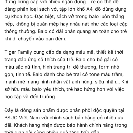
đứng cứng cáp với nhiều ngăn đựng. Trẻ có thể dễ
dàng phân loại sách vở, tập lớn khổ A4, đồ dùng dụng
cụ khoa học. Đặc biệt, sách vở trong balo luôn thẳng
nếp, không bị quăn mép hay nhàu nát như các loại cặp
thông thường. Balo có dải phản quang an toàn cho trẻ
khi di chuyển vào ban đêm.
Tiger Family cung cấp đa dạng mẫu mã, thiết kế thời
trang đáp ứng sở thích của trẻ. Balo cho bé gái có
màu sắc nữ tính, hình trang trí dễ thương, form nhỏ
gọn, tinh tế. Balo dành cho bé trai có tone màu trầm,
mạnh mẽ mang hình nhân vật anh hùng, siêu nhân… Khi
sở hữu mẫu balo yêu thích, trẻ hào hứng hơn với việc
học tập và đến trường.
Đây là dòng sản phẩm được phân phối độc quyền tại
BSUC Việt Nam với chính sách bán hàng có nhiều ưu
đãi. Khách hàng nhận được bảo hành chính hãng trong
thời gian dài cùng nhiều quà tặng hấp dẫn.