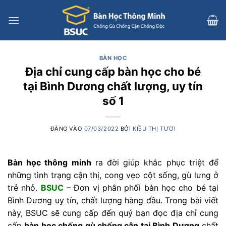
Bỏ
qua
nội
dung
BÀN HỌC
Địa chỉ cung cấp bàn học cho bé
tại Bình Dương chất lượng, uy tín
số 1
ĐĂNG VÀO
07/03/2022
BỞI
KIỀU THỊ TƯƠI
Bàn học thông minh
ra đời giúp khắc phục triệt để
những tình trạng cận thị, cong vẹo cột sống, gù lưng ở
trẻ nhỏ.
BSUC
– Đơn vị phân phối bàn học cho bé tại
Bình Dương uy tín, chất lượng hàng đầu. Trong bài viết
này, BSUC sẽ cung cấp đến quý bạn đọc địa chỉ cung
cấp
bàn học chống gù chống cận tại Bình Dương
chất